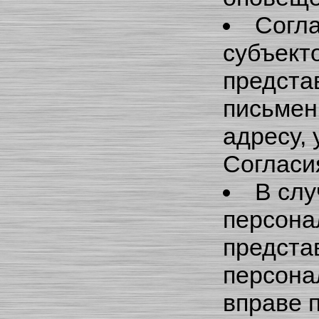
Согла
субъект
предста
письмен
адресу,
Согласи
В слу
персона
предста
персона
вправе 