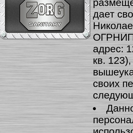
размеще
дает св
Николае
ОГРНИП 
адрес: 1
кв. 123)
вышеука
своих п
следующ
Данно
персонал
использ