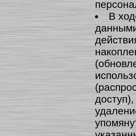
персона
В ход
данными
действия
накопле
(обновл
использ
(распро
доступ)
удалени
упомяну
указанны