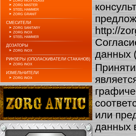
ZORG INOX GLASS
консуль
ZORG MASTER
STEEL HAMMER
ZORG GRANIT
предложе
СМЕСИТЕЛИ
http://z
ZORG SANITARY
ZORG INOX
STEEL HAMMER
Согласи
ДОЗАТОРЫ
данных 
ZORG INOX
РИНЗЕРЫ (ОПОЛАСКИВАТЕЛИ СТАКАНОВ)
Приняти
ZORG INOX
ИЗМЕЛЬЧИТЕЛИ
являетс
ZORG INOX
графиче
соответ
или пре
данных 