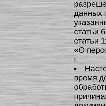
разреше
данных 
указанны
статьи 6
статьи 
«О перс
г.
Насто
время д
обработ
причинам
докумен