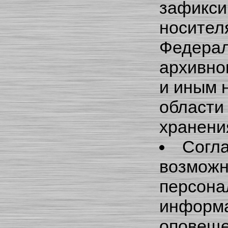
зафикси
носител
Федерал
архивно
и иным 
области
хранени
Согла
возможн
персона
информа
оповеще