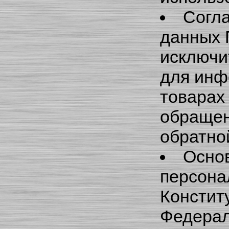
Согла
данных 
исключи
для инф
товарах 
обращен
обратной
Осно
персона
Констит
Федерал