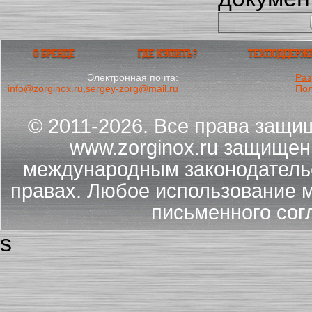
Электронная почта:
Раз
info@zorginox.ru,sergey-zorg@mail.ru
Пол
© 2011-2026. Все права защи
www.zorginox.ru защищен
международным законодательс
правах. Любое использование м
письменного сог
s