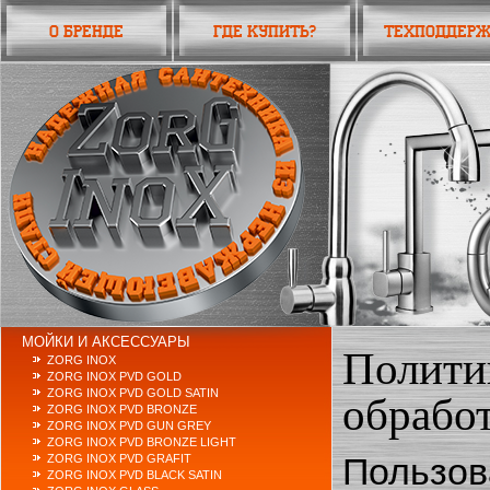
О бренде
Где купить?
Техподдер
МОЙКИ И АКСЕССУАРЫ
Полити
ZORG INOX
ZORG INOX PVD GOLD
ZORG INOX PVD GOLD SATIN
обрабо
ZORG INOX PVD BRONZE
ZORG INOX PVD GUN GREY
ZORG INOX PVD BRONZE LIGHT
Пользова
ZORG INOX PVD GRAFIT
ZORG INOX PVD BLACK SATIN