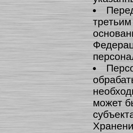
Пере
третьим
основан
Федерац
персона
Перс
обрабат
необход
может б
субъект
Хранени