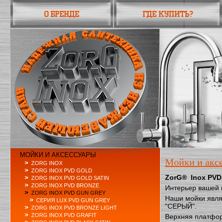
О бренде
Где купить?
МОЙКИ И АКСЕССУАРЫ
Мойки и акс
ZORG INOX
ZORG INOX PVD GOLD
ZorG® Inox PV
ZORG INOX PVD GOLD SATIN
ZORG INOX PVD BRONZE
Интерьер вашей к
ZORG INOX PVD GUN GREY
Наши мойки явля
СЕРИЯ LUX PVD GUN GREY
"СЕРЫЙ".
ZORG INOX PVD BRONZE LIGHT
ZORG INOX PVD GRAFIT
Верхняя платфор