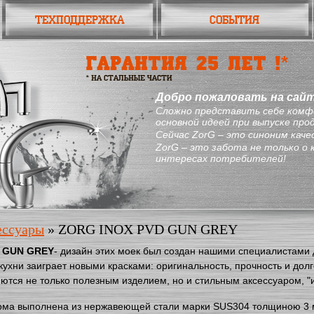
Техподдержка
События
Добро пожаловать на сай
Сложно представить себе комф
основной идеей при выпуске про
Сейчас ZorG – это синоним кач
ZorG – это забота не только о 
интересах потребителей!
ессуары
» ZORG INOX PVD GUN GREY
D GUN GREY
- дизайн этих моек был создан нашими специалистами 
ухни заиграет новыми красками: оригинальность, прочность и долг
ются не только полезным изделием, но и стильным аксессуаром, "
ма выполнена из нержавеющей стали марки SUS304 толщиною 3 мм