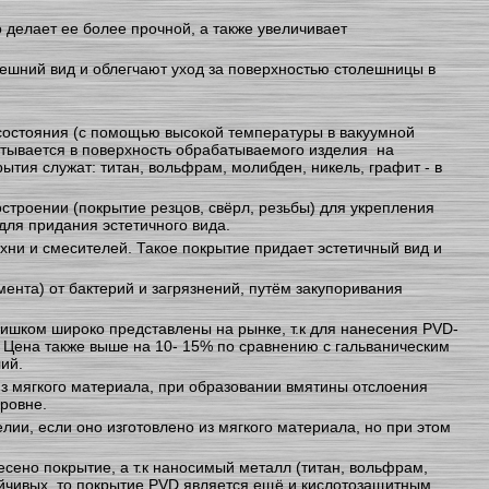
делает ее более прочной, а также увеличивает
ешний вид и облегчают уход за поверхностью столешницы в
состояния (с помощью высокой температуры в вакуумной
итывается в поверхность обрабатываемого изделия на
тия служат: титан, вольфрам, молибден, никель, графит - в
строении (покрытие резцов, свёрл, резьбы) для укрепления
для придания эстетичного вида.
хни и смесителей. Такое покрытие придает эстетичный вид и
ента) от бактерий и загрязнений, путём закупоривания
лишком широко представлены на рынке, т.к для нанесения PVD-
Цена также выше на 10- 15% по сравнению с гальваническим
ий.
з мягкого материала, при образовании вмятины отслоения
уровне.
и, если оно изготовлено из мягкого материала, но при этом
ено покрытие, а т.к наносимый металл (титан, вольфрам,
ойчивых, то покрытие PVD является ещё и кислотозащитным.