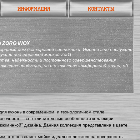
Информация
Контакты
т ZORG INOX
ортный дом без хорошей сантехники. Именно это послужило
дукции под торговой маркой ZorG.
ества, надежности и постоянного совершенствования.
качестве продукции, но и о качестве комфортной жизни, об
для кухонь в современном и технологичном стиле.
овечность - вот отличительные особенности коллекции.
изюминкой" дизайна. Данная коллекция представлена в цвете
, что позволяет мойке идеально ложится на поверхность