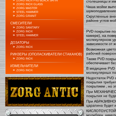
ZORG INOX PVD BLACK SATIN
столешницы и им
ZORG INOX GLASS
Чаша мойки выпо
ZORG MASTER
шумоподавление
STEEL HAMMER
ZORG GRANIT
Скругленные вне
районе углов мой
СМЕСИТЕЛИ
ZORG SANITARY
PVD покрытие по
ZORG INOX
камере), на пов
STEEL HAMMER
молекулярном уро
ДОЗАТОРЫ
зависимости от 
ZORG INOX
Возможная цветов
рабочей поверхно
РИНЗЕРЫ (ОПОЛАСКИВАТЕЛИ СТАКАНОВ)
Также PVD покрыт
ZORG INOX
обеспечивает бе
ИЗМЕЛЬЧИТЕЛИ
В медицине PVD 
ZORG INOX
молекулярных по
Недостаток PVD с
покрытия требуе
покрытием , но 
При МЕХАНИЧЕСКО
покрытия не буде
При АБРАЗИВНОМ 
царапина будет и
КИСЛОТОУСТОЙЧИВ
молибден, никель